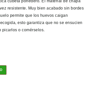
ica cubeta ponedero. El material de chapa
 vez resistente. Muy bien acabado sin bordes
 suelo permite que los huevos caigan
 recogida, esto garantiza que no se ensucien
n picarlos o comérselos.
TO