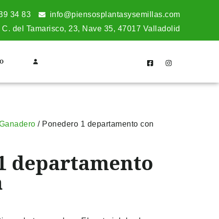
39 34 83
info@piensosplantasysemillas.com
C. del Tamarisco, 23, Nave 35, 47017 Valladolid
O
l Ganadero
/ Ponedero 1 departamento con
1 departamento
a