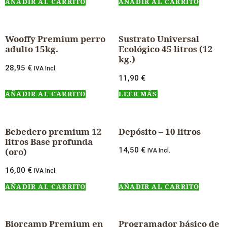
AÑADIR AL CARRITO
AÑADIR AL CARRITO
Wooffy Premium perro
Sustrato Universal
adulto 15kg.
Ecológico 45 litros (12
kg.)
28,95
€
IVA Incl.
11,90
€
AÑADIR AL CARRITO
LEER MÁS
Bebedero premium 12
Depósito – 10 litros
litros Base profunda
14,50
€
(oro)
IVA Incl.
16,00
€
IVA Incl.
AÑADIR AL CARRITO
AÑADIR AL CARRITO
Biorcamp Premium en
Programador básico de