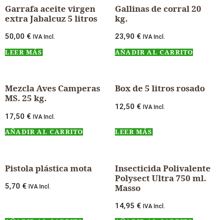
Garrafa aceite virgen
Gallinas de corral 20
extra Jabalcuz 5 litros
kg.
50,00
€
23,90
€
IVA Incl.
IVA Incl.
LEER MÁS
AÑADIR AL CARRITO
Mezcla Aves Camperas
Box de 5 litros rosado
MS. 25 kg.
12,50
€
IVA Incl.
17,50
€
IVA Incl.
AÑADIR AL CARRITO
LEER MÁS
Pistola plástica mota
Insecticida Polivalente
Polysect Ultra 750 ml.
5,70
€
Masso
IVA Incl.
14,95
€
IVA Incl.