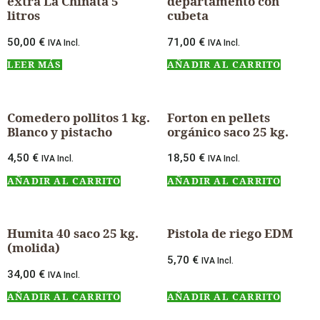
extra La Chinata 5
departamento con
litros
cubeta
50,00
€
71,00
€
IVA Incl.
IVA Incl.
LEER MÁS
AÑADIR AL CARRITO
Comedero pollitos 1 kg.
Forton en pellets
Blanco y pistacho
orgánico saco 25 kg.
4,50
€
18,50
€
IVA Incl.
IVA Incl.
AÑADIR AL CARRITO
AÑADIR AL CARRITO
Humita 40 saco 25 kg.
Pistola de riego EDM
(molida)
5,70
€
IVA Incl.
34,00
€
IVA Incl.
AÑADIR AL CARRITO
AÑADIR AL CARRITO