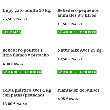
Dupy gato adulto 20 kg.
Bebedero pequeños
animales 8’5 litros
26,50
€
IVA Incl.
11,50
€
IVA Incl.
LEER MÁS
AÑADIR AL CARRITO
Bebedero pollitos 1
Natur Mix Aves 25 kg.
litro Blanco y pistacho
18,50
€
IVA Incl.
4,00
€
IVA Incl.
AÑADIR AL CARRITO
AÑADIR AL CARRITO
Tolva plástico aves 4 Kg.
Plantador de bulbos
con patas (pistacho)
4,95
€
IVA Incl.
13,00
€
IVA Incl.