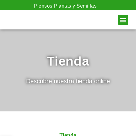
Piensos Plantas y Semillas
SOBRE NOS
Tienda
Descubre nuestra tienda online
Tienda