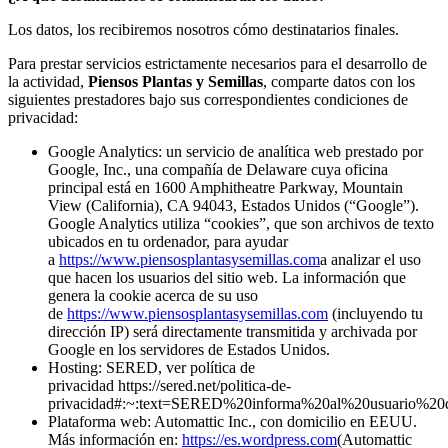
Los datos, los recibiremos nosotros cómo destinatarios finales.
Para prestar servicios estrictamente necesarios para el desarrollo de
la actividad,
Piensos Plantas y Semillas
, comparte datos con los
siguientes prestadores bajo sus correspondientes condiciones de
privacidad:
Google Analytics: un servicio de analítica web prestado por
Google, Inc., una compañía de Delaware cuya oficina
principal está en 1600 Amphitheatre Parkway, Mountain
View (California), CA 94043, Estados Unidos (“Google”).
Google Analytics utiliza “cookies”, que son archivos de texto
ubicados en tu ordenador, para ayudar
a
https://www.piensosplantasysemillas.com
a analizar el uso
que hacen los usuarios del sitio web. La información que
genera la cookie acerca de su uso
de
https://www.piensosplantasysemillas.com
(incluyendo tu
dirección IP) será directamente transmitida y archivada por
Google en los servidores de Estados Unidos.
Hosting: SERED, ver política de
privacidad https://sered.net/politica-de-
privacidad#:~:text=SERED%20informa%20al%20usuario%2
Plataforma web: Automattic Inc., con domicilio en EEUU.
Más información en:
https://es.wordpress.com
(Automattic