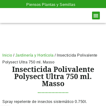
Piensos Plantas y Semillas
SOBRE NOS
Inicio
/
Jardinería y Hortícola
/ Insecticida Polivalente
Polysect Ultra 750 ml. Masso
Insecticida Polivalente
Polysect Ultra 750 ml.
Masso
Spray repelente de insectos sistemático 0.750l.