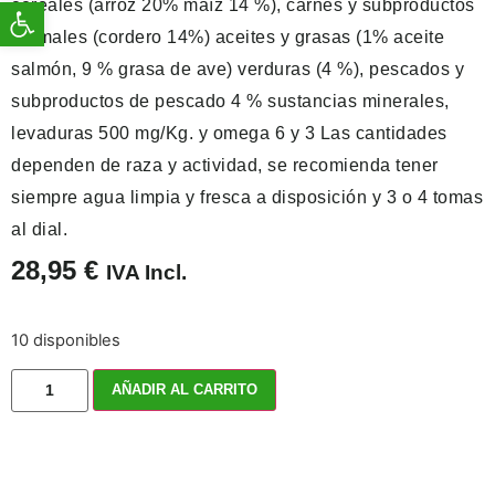
Abrir barra de herramientas
cereales (arroz 20% maíz 14 %), carnes y subproductos
animales (cordero 14%) aceites y grasas (1% aceite
salmón, 9 % grasa de ave) verduras (4 %), pescados y
subproductos de pescado 4 % sustancias minerales,
levaduras 500 mg/Kg. y omega 6 y 3 Las cantidades
dependen de raza y actividad, se recomienda tener
siempre agua limpia y fresca a disposición y 3 o 4 tomas
al dial.
28,95
€
IVA Incl.
10 disponibles
AÑADIR AL CARRITO